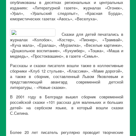
опубликованы в десятках региональных и центральных
изданиях: «Литературной газете», журналах «Огонек»,
«Урал», «Уральский следопыт», «Красная Бурда»,
юмористических газетах «Авось», «Веселуха».
Сказки для детей печатались в
журналах «Колобок», «Костер», «Пионер», «Трамвай»,
«Куча мала», «Ералаш», «Мурзилка», «Веселые картинки»,
«Дошкольное воспитание», «Кукумбер», «Тошка», «Маша и
медведь», «Простоквашино», в газете «Семья».
Рассказы и сказки писателя вошли также в коллективные
сборники «Клуб 12 стульев», «Классики», «Маме дорогой»,
а также в сборник, составленный Львом Яковлевым и
представляющий авангард современной детской
литературы, - «Новые сказки».
В 2001 году в Белграде вышел сборник современной
российской сказки «101 рассказ для маленьких и больших
детей» на сербском языке, в который вошли сказки
С.Силина.
Более 20 лет писатель регулярно проводит творческие