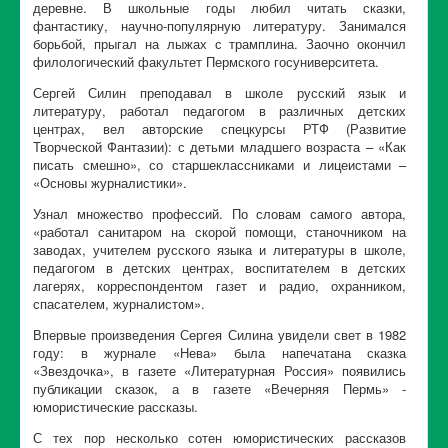
деревне. В школьные годы любил читать сказки,
фантастику, научно-популярную литературу. Занимался
борьбой, прыгал на лыжах с трамплина. Заочно окончил
филологический факультет Пермского госуниверситета.
Сергей Силин преподавал в школе русский язык и
литературу, работал педагогом в различных детских
центрах, вел авторские спецкурсы РТФ (Развитие
Творческой Фантазии): с детьми младшего возраста – «Как
писать смешно», со старшеклассниками и лицеистами –
«Основы журналистики».
Узнал множество профессий. По словам самого автора,
«работал санитаром на скорой помощи, станочником на
заводах, учителем русского языка и литературы в школе,
педагогом в детских центрах, воспитателем в детских
лагерях, корреспондентом газет и радио, охранником,
спасателем, журналистом».
Впервые произведения Сергея Силина увидели свет в 1982
году: в журнале «Нева» была напечатана сказка
«Звездочка», в газете «Литературная Россия» появились
публикации сказок, а в газете «Вечерняя Пермь» -
юмористические рассказы.
С тех пор несколько сотен юмористических рассказов