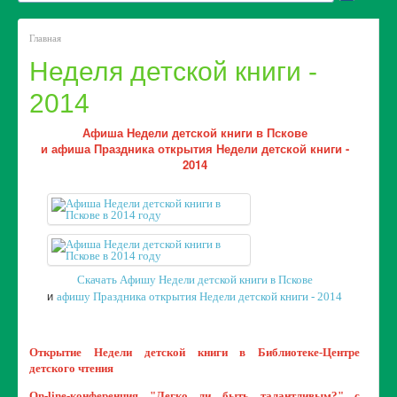
Познай свой край родной
Читаем новые книги по-новому
Главная
Фестиваль КНИЖНАЯ ЯБЛОНЯ
Неделя детской книги -
Открываем мир с «Антологией»
Барс БЦОшка - добрый друг детей
2014
Новогодний калейдоскоп
Афиша Недели детской книги в Пскове
ЛЮБОЗНАЙКАМ
и афиша Праздника открытия Недели детской книги -
2014
Видеоматериалы за 2024 год
Видеоматериалы за 2023 год
Видеоматериалы за 2022 год
Видеоматериалы за 2021 год
Видеоматериалы за 2020 год
Скачать Афишу Недели детской книги в Пскове
и
афишу Праздника открытия Недели детской книги - 2014
Открытие Недели детской книги в Библиотеке-Центре
детского чтения
On-line-конференция "Легко ли быть талантливым?" с