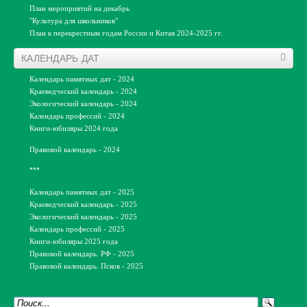
План мероприятий на декабрь
Конкурсы
"Культура для школьников"
План к перекрестным годам России и Китая 2024-2025 гг.
Акции
Централизованая библиотечная система
города Пскова
Викторины
КАЛЕНДАРЬ ДАТ
Игротеки
Календарь памятных дат - 2024
НЕДЕЛЯ ДЕТСКОЙ КНИГИ
Краеведческий календарь - 2024
Экологический календарь - 2024
НДК-2024
Календарь профессий - 2024
НДК-2023
Книги-юбиляры 2024 года
НДК-2022
Правовой календарь - 2024
НДК-2021
НДК-2020
***
ЛЕТНИЕ ЧТЕНИЯ
Календарь памятных дат - 2025
Краеведческий календарь - 2025
Летние чтения-2024
Экологический календарь - 2025
Летние чтения-2023
Календарь профессий - 2025
Летние чтения-2022
Книги-юбиляры 2025 года
Правовой календарь. РФ - 2025
Летние чтения-2021
Правовой календарь. Псков - 2025
Летние чтения-2020
ПРОЕКТЫ ДЛЯ ДЕТЕЙ