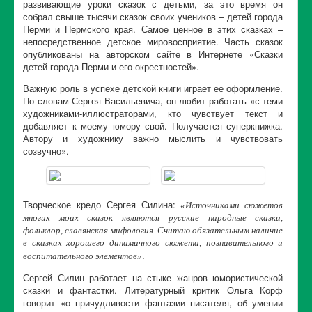
развивающие уроки сказок с детьми, за это время он
собрал свыше тысячи сказок своих учеников – детей города
Перми и Пермского края. Самое ценное в этих сказках –
непосредственное детское мировосприятие. Часть сказок
опубликованы на авторском сайте в Интернете «Сказки
детей города Перми и его окрестностей».
Важную роль в успехе детской книги играет ее оформление.
По словам Сергея Васильевича, он любит работать «с теми
художниками-иллюстраторами, кто чувствует текст и
добавляет к моему юмору свой. Получается суперкнижка.
Автору и художнику важно мыслить и чувствовать
созвучно».
Творческое кредо Сергея Силина:
«Источниками сюжетов
многих моих сказок являются русские народные сказки,
фольклор, славянская мифология. Считаю обязательным наличие
в сказках хорошего динамичного сюжета, познавательного и
.
воспитательного элементов»
Сергей Силин работает на стыке жанров юмористической
сказки и фантастки. Литературный критик Ольга Корф
говорит «о причудливости фантазии писателя, об умении