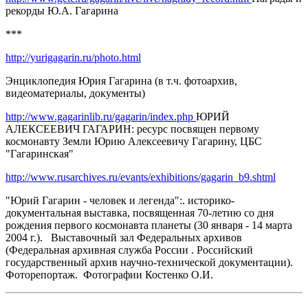
рекорды Ю.А. Гагарина
***
http://yurigagarin.ru/photo.html
Энциклопедия Юрия Гагарина (в т.ч. фотоархив,
видеоматериалы, документы)
http://www.gagarinlib.ru/gagarin/index.php
ЮРИЙ
АЛЕКСЕЕВИЧ ГАГАРИН: ресурс посвящен первому
космонавту Земли Юрию Алексеевичу Гагарину, ЦБС
"Гагаринская"
http://www.rusarchives.ru/evants/exhibitions/gagarin_b9.shtml
"Юрий Гагарин - человек и легенда":. историко-
документальная выставка, посвященная 70-летию со дня
рождения первого космонавта планеты (30 января - 14 марта
2004 г.). Выставочный зал Федеральных архивов
(Федеральная архивная служба России . Российский
государственный архив научно-технической документации).
Фоторепортаж. Фотографии Костенко О.И.