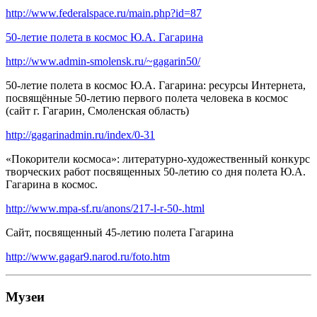
http://www.federalspace.ru/main.php?id=87
50-летие полета в космос Ю.А. Гагарина
http://www.admin-smolensk.ru/~gagarin50/
50-летие полета в космос Ю.А. Гагарина: ресурсы Интернета,
посвящённые 50-летию первого полета человека в космос
(сайт г. Гагарин, Смоленская область)
http://gagarinadmin.ru/index/0-31
«Покорители космоса»: литературно-художественный конкурс
творческих работ посвященных 50-летию со дня полета Ю.А.
Гагарина в космос.
http://www.mpa-sf.ru/anons/217-l-r-50-.html
Сайт, посвященный 45-летию полета Гагарина
http://www.gagar9.narod.ru/foto.htm
Музеи