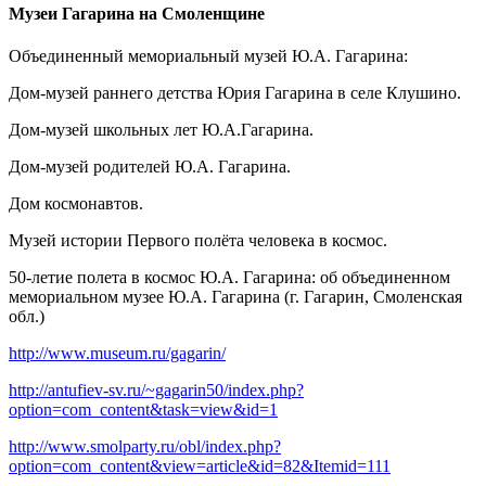
Музеи Гагарина на Смоленщине
Объединенный мемориальный музей Ю.А. Гагарина:
Дом-музей раннего детства Юрия Гагарина в селе Клушино.
Дом-музей школьных лет Ю.А.Гагарина.
Дом-музей родителей Ю.А. Гагарина.
Дом космонавтов.
Музей истории Первого полёта человека в космос.
50-летие полета в космос Ю.А. Гагарина: об объединенном
мемориальном музее Ю.А. Гагарина (г. Гагарин, Смоленская
обл.)
http://www.museum.ru/gagarin/
http://antufiev-sv.ru/~gagarin50/index.php?
option=com_content&task=view&id=1
http://www.smolparty.ru/obl/index.php?
option=com_content&view=article&id=82&Itemid=111