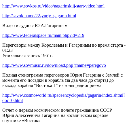
http://www.sovkos.ru/video/gagarinskijj-start-video.html
http://savok.name/22-yuriy_gagarin.html
Видео и аудио с Ю.А.Гагариным
http://www.federalspace.ru/main.php?id=219
Переговоры между Королевым и Гагариным во время старта -
01:23
Уникальная запись 1961г.
http://www.sovmusic.ru/download.php?fname=peregovo
Полная стенограмма переговоров Юрия Гагарина с Землей с
момента его посадки в корабль (за два часа до старта) до
выхода корабля "Востока-1" из зоны радиоприема
http://www.cosmoworld.ru/spaceencyclopedia/gagarin/index.shtml?
doc10.html
Отчет о первом космическом полете гражданина СССР
Юрия Алексеевича Гагарина на космическом корабле
спутнике «Восток»