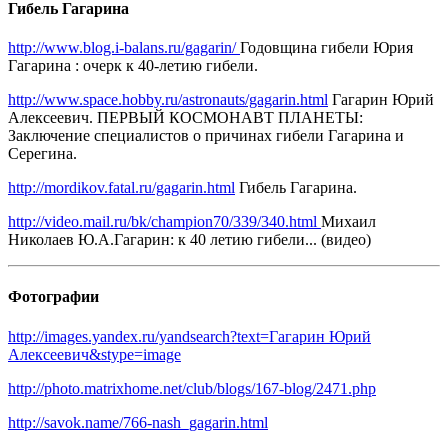
Гибель Гагарина
http://www.blog.i-balans.ru/gagarin/
Годовщина гибели Юрия
Гагарина : очерк к 40-летию гибели.
http://www.space.hobby.ru/astronauts/gagarin.html
Гагарин Юрий
Алексеевич. ПЕРВЫЙ КОСМОНАВТ ПЛАНЕТЫ:
Заключение специалистов о причинах гибели Гагарина и
Серегина.
http://mordikov.fatal.ru/gagarin.html
Гибель Гагарина.
http://video.mail.ru/bk/champion70/339/340.html
Михаил
Николаев Ю.А.Гагарин: к 40 летию гибели... (видео)
Фотографии
http://images.yandex.ru/yandsearch?text=Гагарин Юрий
Алексеевич&stype=image
http://photo.matrixhome.net/club/blogs/167-blog/2471.php
http://savok.name/766-nash_gagarin.html