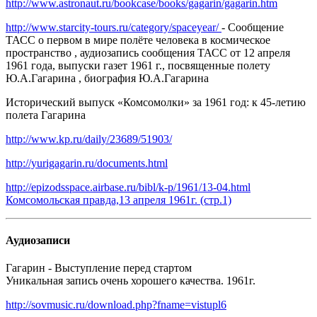
http://www.astronaut.ru/bookcase/books/gagarin/gagarin.htm
http://www.starcity-tours.ru/category/spaceyear/
- Сообщение
ТАСС о первом в мире полёте человека в космическое
пространство , аудиозапись сообщения ТАСС от 12 апреля
1961 года, выпуски газет 1961 г., посвященные полету
Ю.А.Гагарина , биография Ю.А.Гагарина
Исторический выпуск «Комсомолки» за 1961 год: к 45-летию
полета Гагарина
http://www.kp.ru/daily/23689/51903/
http://yurigagarin.ru/documents.html
http://epizodsspace.airbase.ru/bibl/k-p/1961/13-04.html
Комсомольская правда,13 апреля 1961г. (стр.1)
Аудиозаписи
Гагарин - Выступление перед стартом
Уникальная запись очень хорошего качества. 1961г.
http://sovmusic.ru/download.php?fname=vistupl6