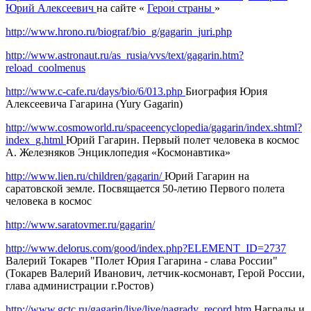
Юрий Алексеевич
на сайте «
Герои страны
»
http://www.hrono.ru/biograf/bio_g/gagarin_juri.php
http://www.astronaut.ru/as_rusia/vvs/text/gagarin.htm?
reload_coolmenus
http://www.c-cafe.ru/days/bio/6/013.php
Биография Юрия
Алексеевича Гагарина (Yury Gagarin)
http://www.cosmoworld.ru/spaceencyclopedia/gagarin/index.shtml?
index_g.html
Юрий Гагарин. Первый полет человека в космос
А. Железняков Энциклопедия «Космонавтика»
http://www.lien.ru/children/gagarin/
Юрий Гагарин на
саратовской земле. Посвящается 50-летию Первого полета
человека в космос
http://www.saratovmer.ru/gagarin/
http://www.delorus.com/good/index.php?ELEMENT_ID=2737
Валерий Токарев "Полет Юрия Гагарина - слава России"
(Токарев Валерий Иванович, летчик-космонавт, Герой России,
глава администрации г.Ростов)
http://www.gctc.ru/gagarin/live/live/nagrady_record.htm
Награды и