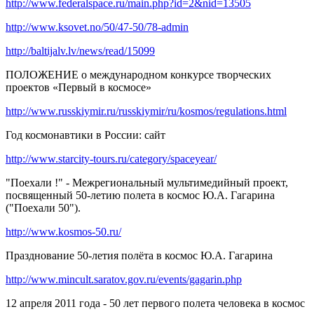
http://www.federalspace.ru/main.php?id=2&nid=13505
http://www.ksovet.no/50/47-50/78-admin
http://baltijalv.lv/news/read/15099
ПОЛОЖЕНИЕ о международном конкурсе творческих
проектов «Первый в космосе»
http://www.russkiymir.ru/russkiymir/ru/kosmos/regulations.html
Год космонавтики в России
: сайт
http://www.starcity-tours.ru/category/spaceyear/
"Поехали !" - Межрегиональный мультимедийный проект,
посвященный 50-летию полета в космос Ю.А. Гагарина
("Поехали 50").
http://www.kosmos-50.ru/
Празднование 50-летия полёта в космос Ю.А. Гагарина
http://www.mincult.saratov.gov.ru/events/gagarin.php
12 апреля 2011 года - 50 лет первого полета человека в космос