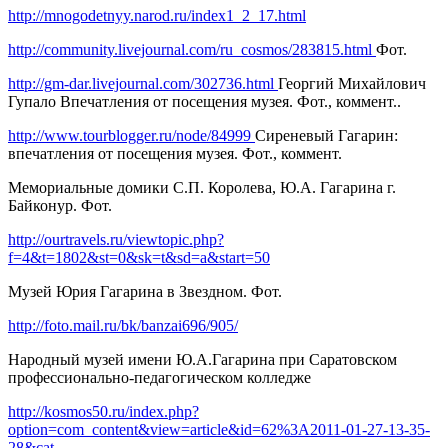
http://mnogodetnyy.narod.ru/index1_2_17.html
http://community.livejournal.com/ru_cosmos/283815.html
Фот.
http://gm-dar.livejournal.com/302736.html
Георгий Михайлович
Гупало Впечатления от посещения музея. Фот., коммент..
http://www.tourblogger.ru/node/84999
Сиреневый Гагарин:
впечатления от посещения музея. Фот., коммент.
Мемориальные домики С.П. Королева, Ю.А. Гагарина г.
Байконур. Фот.
http://ourtravels.ru/viewtopic.php?
f=4&t=1802&st=0&sk=t&sd=a&start=50
Музей Юрия Гагарина в Звездном. Фот.
http://foto.mail.ru/bk/banzai696/905/
Народный музей имени Ю.А.Гагарина при Саратовском
профессионально-педагогическом колледже
http://kosmos50.ru/index.php?
option=com_content&view=article&id=62%3A2011-01-27-13-35-
28&cat