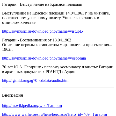
Гагарин - Выступление на Красной площади
Выступление на Красной площади 14.04.1961 г. на митинге,
посвященном успешному полету. Уникальная запись в
отличном качестве.
http://sovmusic.ru/download.php?fname=vistupl5
Гагарин - Воспоминания от 13.04.1962
Описание первым космонавтом мира полета и приземления...
1962г.
http://sovmusic.ru/download.php?fname=vospomin
70 лет Ю.А. Гагарину - первому космонавту планеты: Гагарин
в архивных документах РГАНТД : Аудио
http://rgantd.ru/gag70_cd/data/audio.htm
Биография
http://ru.wikipedia.org/wiki/Гагарин
http://www.warheroes.ru/hero/hero.asp?Hero_id=409
Гагарин