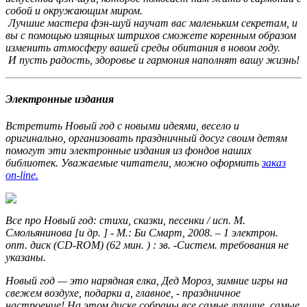
собой и окружающим миром.
Лучшие мастера фэн-шуй научат вас маленьким секретам, и
вы с помощью изящных штрихов сможете коренным образом
изменить атмосферу вашей среды обитания в новом году.
И пусть радость, здоровье и гармония наполнят вашу жизнь!
Электронные издания
Встретить Новый год с новыми идеями, весело и
оригинально, организовать праздничный досуг своим детям
помогут эти электронные издания из фондов наших
библиотек. Уважаемые читатели, можно оформить
заказ
on-line.
Все про Новый год: стихи, сказки, песенки / исп. М.
Смольянинова [и др. ] - М.: Би Смарт, 2008. – 1 электрон.
опт. диск (CD-ROM) (62 мин. ) : зв. -Систем. требования не
указаны.
Новый год — это нарядная елка, Дед Мороз, зимние игры на
свежем воздухе, подарки а, главное, - праздничное
настроение! На этом диске собраны все самые лучшие, самые