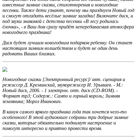
известные зимние сказки, стихотворения и новогодние
песенки. Также дети узнают, почему мы празднуем Новый год
и смогут отгадать весёлые зимние загадки! Включите диск, и
под звуки знакомой с детства песенки «В лесу родилась
ёлочка», - в Ваш дом сразу придёт непередаваемая атмосфера
новогоднего праздника!
Диск будет лучшим новогодним подарком ребенку. Он станет
настоящим зимним волшебством и будет не один день
радовать Ваших близких.
Новогодние сказки [Электронный ресурс]/ авт. сценария и
режиссер Д. Креминский, звукорежисер И. Урываев. - М.:
Новый диск, 2006. - 1 электрон. опт. диск (CD-ROM). -
Формат mp3; Содерж.: Сампо и горный король; Зимняя
земляника; Мороз Иванович.
В канун самого яркого праздника года так хочется чего-то
особенного! В этой аудиокниге собраны три добрые зимние
сказки, которые обязательно поднимут настроение и
помогут интересно и приятно провести время.