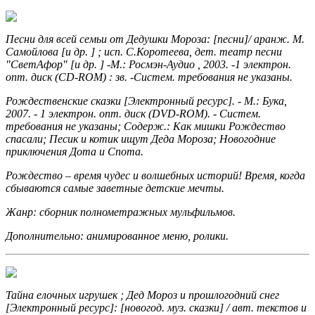
Песни для всей семьи от Дедушки Мороза: [песни]/ аранж. М.
Самойлова [и др. ] ; исп. С.Коротеева, дет. театр песни
"СветАфор" [и др. ] -М.: Росмэн-Аудио , 2003. -1 электрон.
опт. диск (CD-ROM) : зв. -Систем. требования не указаны.
Рождественские сказки [Электронный ресурс]. - М.: Бука,
2007. - 1 электрон. опт. диск (DVD-ROM). - Систем.
требования не указаны; Содерж.: Как мишки Рождество
спасали; Песик и котик ищут Деда Мороза; Новогодние
приключения Дота и Спота.
Рождество – время чудес и волшебных историй! Время, когда
сбываются самые заветные детские мечты.
Жанр: сборник полнометражных мульфильмов.
Дополнительно: анимированное меню, ролики.
Тайна елочных игрушек ; Дед Мороз и прошлогодний снег
[Электронный ресурс]: [новогод. муз. сказки] / авт. текстов и