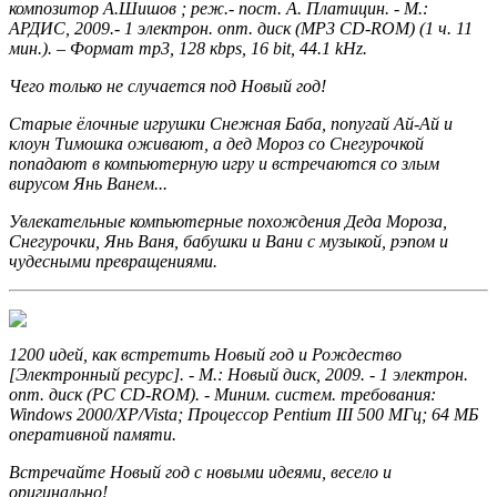
композитор А.Шишов ; реж.- пост. А. Платицин. - М.:
АРДИС, 2009.- 1 электрон. опт. диск (MP3 CD-ROM) (1 ч. 11
мин.). – Формат mp3, 128 кbps, 16 bit, 44.1 kHz.
Чего только не случается под Новый год!
Старые ёлочные игрушки Снежная Баба, попугай Ай-Ай и
клоун Тимошка оживают, а дед Мороз со Снегурочкой
попадают в компьютерную игру и встречаются со злым
вирусом Янь Ванем...
Увлекательные компьютерные похождения Деда Мороза,
Снегурочки, Янь Ваня, бабушки и Вани с музыкой, рэпом и
чудесными превращениями.
1200 идей, как встретить Новый год и Рождество
[Электронный ресурс]. - М.: Новый диск, 2009. - 1 электрон.
опт. диск (PC CD-ROM). - Миним. систем. требования:
Windows 2000/XP/Vista; Процессор Pentium III 500 МГц; 64 МБ
оперативной памяти.
Встречайте Новый год с новыми идеями, весело и
оригинально!