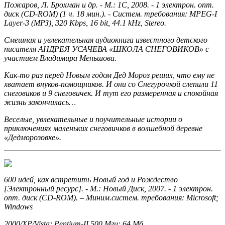
Пожаров, Л. Брохман и др. - М.: 1С, 2008. - 1 электрон. опт.
диск (CD-ROM) (1 ч. 18 мин.). - Систем. требования: MPEG-I
Layer-3 (МРЗ), 320 Kbps, 16 bit, 44.1 kHz, Stereo.
Смешная и увлекательная аудиокнига известного детского
писателя АНДРЕЯ УСАЧЕВА «ШКОЛА СНЕГОВИКОВ» с
участием Владимира Меньшова.
Как-то раз перед Новым годом Дед Мороз решил, что ему не
хватает внуков-помощников. И они со Снегурочкой слепили 11
снеговиков и 9 снеговичек. И тут его размеренная и спокойная
жизнь закончилась…
Веселые, увлекательные и поучительные истории о
приключениях маленьких снеговичков в волшебной деревне
«Дедморозовке».
600 идей, как встретить Новый год и Рождество
[Электронный ресурс]. - М.: Новый Диск, 2007. - 1 электрон.
опт. диск (CD-ROM). – Миним.систем. требования: Microsoft;
Windows
2000/XP/Vista; Pentium-II 500 Мгц; 64 Мб.