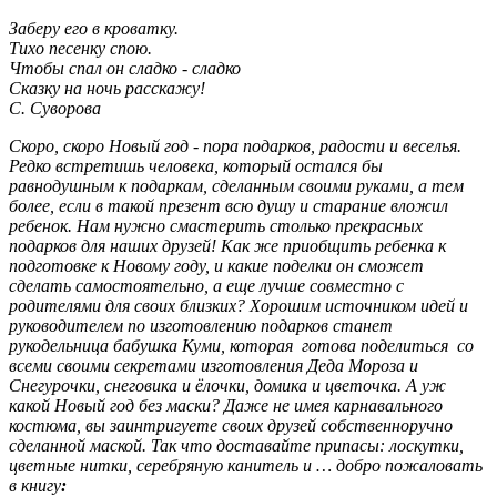
Заберу его в кроватку.
Тихо песенку спою.
Чтобы спал он сладко - сладко
Сказку на ночь расскажу!
С. Суворова
Скоро, cкоро Новый год - пора подарков, радости и веселья.
Редко встретишь человека, который остался бы
равнодушным к подаркам, сделанным своими руками, а тем
более, если в такой презент всю душу и старание вложил
ребенок. Нам нужно смастерить столько прекрасных
подарков для наших друзей! Как же приобщить ребенка к
подготовке к Новому году, и какие поделки он сможет
сделать самостоятельно, а еще лучше совместно с
родителями для своих близких? Хорошим источником идей и
руководителем по изготовлению подарков станет
рукодельница бабушка Куми, которая готова поделиться со
всеми своими секретами изготовления Деда Мороза и
Снегурочки, снеговика и ёлочки, домика и цветочка. А уж
какой Новый год без маски? Даже не имея карнавального
костюма, вы заинтригуете своих друзей собственноручно
сделанной маской. Так что доставайте припасы: лоскутки,
цветные нитки, серебряную канитель и … добро пожаловать
в книгу
: