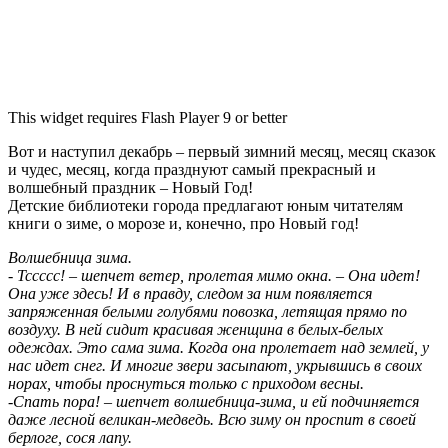
This widget requires Flash Player 9 or better
Вот и наступил декабрь – первый зимний месяц, месяц сказок
и чудес, месяц, когда празднуют самый прекрасный и
волшебный праздник – Новый Год!
Детские библиотеки города предлагают юным читателям
книги о зиме, о морозе и, конечно, про Новый год!
Волшебница зима.
- Тссссс! – шепчет ветер, пролетая мимо окна. – Она идет!
Она уже здесь! И в правду, следом за ним появляется
запряженная белыми голубями повозка, летящая прямо по
воздуху. В ней сидит красивая женщина в белых-белых
одеждах. Это сама зима. Когда она пролетает над землей, у
нас идет снег. И многие звери засыпают, укрывшись в своих
норах, чтобы проснуться только с приходом весны.
-Спать пора! – шепчет волшебница-зима, и ей подчиняется
даже лесной великан-медведь. Всю зиму он проспит в своей
берлоге, сося лапу.