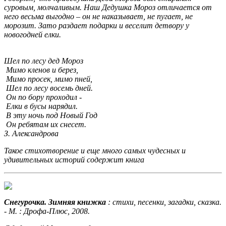
суровым, молчаливым. Наш Дедушка Мороз отличается от
него весьма выгодно – он не наказывает, не пугает, не
морозит. Зато раздает подарки и веселит детвору у
новогодней елки.
Шел по лесу дед Мороз
Мимо кленов и берез,
Мимо просек, мимо пней,
Шел по лесу восемь дней.
Он по бору проходил -
Елки в бусы нарядил.
В эту ночь под Новый Год
Он ребятам их снесет.
З. Александрова
Такое стихотворение и еще много самых чудесных и
удивительных историй содержит книга
Снегурочка. Зимняя книжка
: стихи, песенки, загадки, сказка.
- М. : Дрофа-Плюс, 2008.