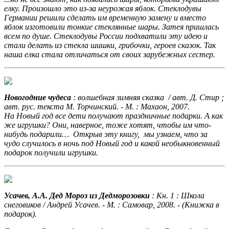
елку. Произошло это из-за неурожая яблок. Стеклодувы
Германии решили сделать им временную замену и вместо
яблок изготовили тонкие стеклянные шары. Затея пришлась
всем по душе. Стеклодувы России подхватили эту идею и
стали делать из стекла шишки, грибочки, героев сказок. Так
наша елка стала отличаться от своих зарубежных сестер.
Новогодние чудеса
: волшебная зимняя сказка / авт. Д. Стир ;
авт. рус. текста М. Торчинский. - М. : Махаон, 2007.
На Новый год все дети получают праздничные подарки. А как
же игрушки? Они, наверное, тоже хотят, чтобы им что-
нибудь подарили… Открыв эту книгу, мы узнаем, что за
чудо случилось в ночь под Новый год и какой необыкновенный
подарок получили игрушки.
Усачев, А.А. Дед Мороз из Дедморозовки
: Кн. 1 : Школа
снеговиков / Андрей Усачев. - М. : Самовар, 2008. - (Книжка в
подарок).