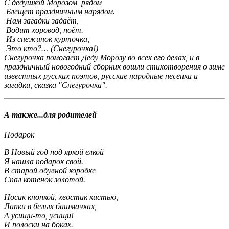
С дедушкой Морозом рядом
Блещет праздничным нарядом.
Нам загадки задаёт,
Водит хоровод, поёт.
Из снежинок курточка,
Это кто?…
(Снегурочка!)
Снегурочка помогает Деду Морозу во всех его делах, и в
праздничный новогодний сборник вошли стихотворения о зиме
известных русских поэтов, русские народные песенки и
загадки, сказка "Снегурочка".
А также...для родителей
Подарок
В Новый год под яркой елкой
Я нашла подарок свой.
В старой обувной коробке
Спал котенок золотой.
Носик кнопкой, хвостик кистью,
Лапки в белых башмачках,
А усищи-то, усищи!
И полоски на боках.