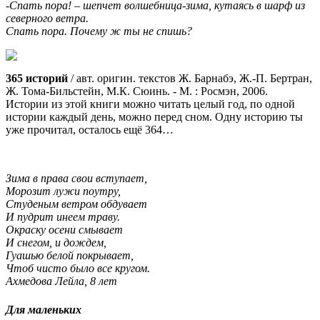
-Спать пора! – шепчет волшебница-зима, кутаясь в шарф из
северного ветра.
Спать пора. Почему ж ты не спишь?
365 историй
/ авт. оригин. текстов Ж. Барнабэ, Ж.-П. Бертран,
Ж. Тома-Бильстейн, М.К. Сюинь. - М. : Росмэн, 2006.
Истории из этой книги можно читать целый год, по одной
истории каждый день, можно перед сном. Одну историю ты
уже прочитал, осталось ещё 364…
Зима в права свои вступает,
Морозит лужи поутру,
Студеным ветром обдувает
И пудрит инеем траву.
Окраску осени смывает
И снегом, и дождем,
Гуашью белой покрывает,
Чтоб чисто было все кругом.
Ахмедова Лейла, 8 лет
Для маленьких