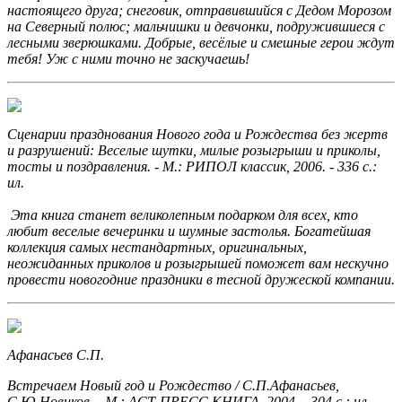
настоящего друга; снеговик, отправившийся с Дедом Морозом
на Северный полюс; мальчишки и девчонки, подружившиеся с
лесными зверюшками. Добрые, весёлые и смешные герои ждут
тебя! Уж с ними точно не заскучаешь!
Сценарии празднования Нового года и Рождества без жертв
и разрушений: Веселые шутки, милые розыгрыши и приколы,
тосты и поздравления. - М.: РИПОЛ классик, 2006. - 336 с.:
ил.
Эта книга станет великолепным подарком для всех, кто
любит веселые вечеринки и шумные застолья. Богатейшая
коллекция самых нестандартных, оригинальных,
неожиданных приколов и розыгрышей поможет вам нескучно
провести новогодние праздники в тесной дружеской компании.
Афанасьев С.П.
Встречаем Новый год и Рождество / С.П.Афанасьев,
С.Ю.Новиков. - М.: АСТ-ПРЕСС КНИГА, 2004. - 304 с.: ил. -