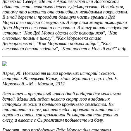
Далеко на Севере, где-то в Архангельской или Вологодской
области, есть невидимая деревня Дедморозовка. Невидимая,
потому что накрыта она волшебным невидимым покрывалом.
В этой деревне и проводит большую часть времени Дед
Мороз и его внучка Снегурочка. А еще там живут помощники
Деда Мороза снеговики и снегов
и
чки. В книгу вошли следующие
истории: "Как Дед Мороз сделал себе помощников", "Как
снеговики пошли в школу", "Как Морозовка стала
Дедморозовкой", "Как Морковкин поймал зайца", "Как
снеговички делали леденцы", "Кто поедет в Новый год?" и др.
Юрье, Ж. Новогодняя книга кроличьих историй
: сказоч.
истории / Женевьева Юрье, Лоик Жуанниго; пер. с фр. Е.
Морозовой. - М. : Махаон, 2012.
Эта книга – прекрасный новогодний подарок для маленьких
детей. Малышей ждет немало сюрпризов в забавных
историях из жизни большого кроличьего семейства. Вы
прочитаете о том, как непоседы - крольчата катаются с
горки на санках, как крольчонок Розмаринчик танцевал на
снегу, и вместе с Сыроежиком побываете на балу.
Говорят, что прадедушка Деда Мороза был стариком