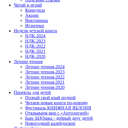
Читай и играй
Конкурсы
Акции
Викторины
Игротеки
Неделя детской книги
НДК-2024
НДК-2023
НДК-2022
НДК-2021
НДК-2020
Летние чтения
Летние чтения-2024
Летние чтения-2023
Летние чтения-2022
Летние чтения-2021
Летние чтения-2020
Проекты для детей
Познай свой край родной
Читаем новые книги по-новому
Фестиваль КНИЖНАЯ ЯБЛОНЯ
Открываем мир с «Антологией»
Барс БЦОшка - добрый друг детей
Новогодний калейдоскоп