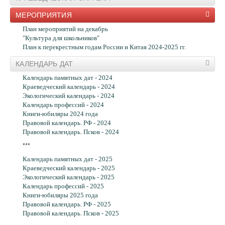
Продление ONLINE
МЕРОПРИЯТИЯ
Электронная доставка документов
Краеведческая справка
План мероприятий на декабрь
Дополнительные услуги
"Культура для школьников"
Информационные ресурсы
План к перекрестным годам России и Китая 2024-2025 гг.
Электронный каталог
Электронный каталог статей
КАЛЕНДАРЬ ДАТ
Фонд электронных документов
Календарь памятных дат - 2024
Редкая книга
Краеведческий календарь - 2024
Автографы заговорили
Экологический календарь - 2024
Из новых поступлений
Календарь профессий - 2024
Периодические издания
Книги-юбиляры 2024 года
Виртуальные выставки
Правовой календарь. РФ - 2024
Интернет-путеводители
Правовой календарь. Псков - 2024
Календарь
Азбука права
***
Центр правовой информации
Календарь памятных дат - 2025
КонсультантПлюс
Краеведческий календарь - 2025
Новости
Экологический календарь - 2025
Правовой календарь
Календарь профессий - 2025
Консультация юриста
Книги-юбиляры 2025 года
Книги и журналы по праву
Правовой календарь. РФ - 2025
Социально значимые законы
Правовой календарь. Псков - 2025
Псков на ладони
Символика Пскова