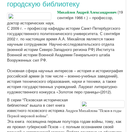
городскую библиотеку
(19
Михайлов Андрей Александрович
сентября 1966 г.) – профессор,
доктор исторических наук.
С 2009 г. – профессор кафедры истории Санкт-Петербургского
государственного политехнического университета. С сентября
2002 г. по настоящее время А.А. Михайлов является также
научным сотрудником Научно-исследовательского отдела
(военной истории Северо-Западного региона РФ) Института
Военной истории Военной Академии Генерального штаба
Вооруженных сил РФ.
Основная сфера научных интересов – история и историография
российской армии (в том числе – военно-учебных заведений),
история технического образования, науки и техники, а также
история государственных учреждений. Лауреат литературно-
художественного конкурса «Золотое перо границы»(2012).
В серии "Псковская историческая
библиотека" вышла в свет книга
известного псковского историка
Андрея Михайлова "Псков в годы
Первой мировой войны".
Эта книга посвящена первым полутора годам войны, тому, как
их прожил губернский Псков – с полным осознанием своей
военной и исторической миссии. Работа основана на обширном