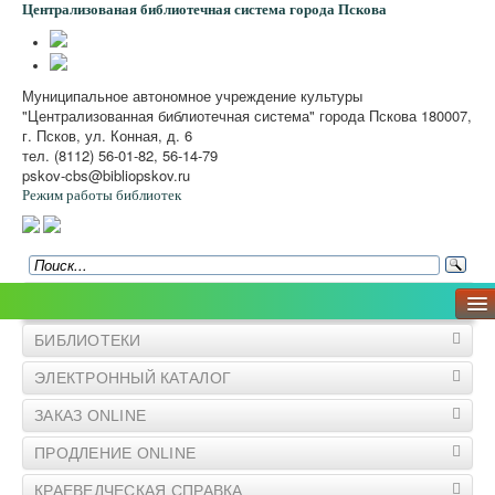
Централизованая библиотечная система
города Пскова
Муниципальное автономное учреждение культуры
"Централизованная библиотечная система" города Пскова 180007,
г. Псков, ул. Конная, д. 6
тел. (8112) 56-01-82, 56-14-79
pskov-cbs@bibliopskov.ru
Режим работы библиотек
О ЦБС
Структура ЦБС Пскова
Официальные документы
БИБЛИОТЕКИ
Программы и проекты
Краткая справка
ЭЛЕКТРОННЫЙ КАТАЛОГ
Независимая оценка качества
Закупки
ЗАКАЗ ONLINE
Вакансии
Услуги
ПРОДЛЕНИЕ ONLINE
Бесплатные услуги
КРАЕВЕДЧЕСКАЯ СПРАВКА
Заказ ONLINE