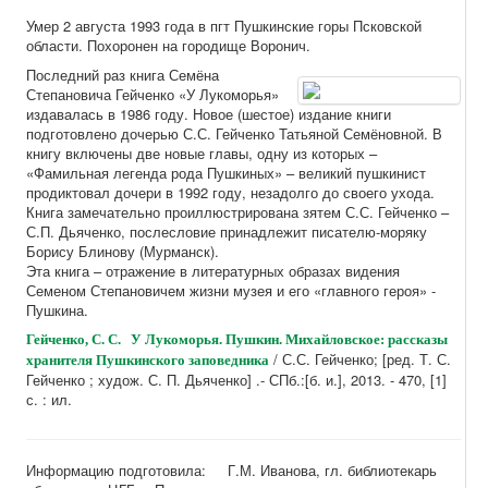
Умер 2 августа 1993 года в пгт Пушкинские горы Псковской
области. Похоронен на городище Воронич.
Последний раз книга Семёна
Степановича Гейченко «У Лукоморья»
издавалась в 1986 году. Новое (шестое) издание книги
подготовлено дочерью С.С. Гейченко Татьяной Семёновной. В
книгу включены две новые главы, одну из которых –
«Фамильная легенда рода Пушкиных» – великий пушкинист
продиктовал дочери в 1992 году, незадолго до своего ухода.
Книга замечательно проиллюстрирована зятем С.С. Гейченко –
С.П. Дьяченко, послесловие принадлежит писателю-моряку
Борису Блинову (Мурманск).
Эта книга – отражение в литературных образах видения
Семеном Степановичем жизни музея и его «главного героя» -
Пушкина.
Гейченко, С. С. У Лукоморья. Пушкин. Михайловское: рассказы
/ С.С. Гейченко; [ред. Т. С.
хранителя Пушкинского заповедника
Гейченко ; худож. С. П. Дьяченко] .- СПб.:[б. и.], 2013. - 470, [1]
с. : ил.
Информацию подготовила: Г.М. Иванова, гл. библиотекарь