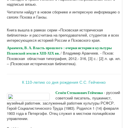
надписью вязью.
Читатели найдут в новом сборнике и интересную информацию о
связях Пскова и Ганзы.
Книга вышла в рамках серии «Псковская историческая
библиотека» и рассчитана на преподавателей, студентов и всех
интересующихся историей России и Псковского края.
Аракчеев, В. А. Власть прошлого : очерки истории и культуры
/ Владимир Аракчеев. - Псков:
Псковской земли в ХIII-ХIХ вв.
Псковская областная типография, 2012.- 316, [3] с.: [2] л. цв. ил.
– (Псковская историческая библиотека).
К 110-летию со дня рождения С.С. Гейченко
- русский
Семён Степанович Гейченко
советский писатель, пушкинист,
музейный работник. заслуженный работник культуры РСФСР.
Герой Социалистического Труда (1983). Родился 1 (14) февраля
1903 года в Петергофе. Отец служил в местном полицейском
управлении.