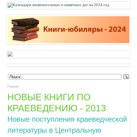
Страницы истории
Жизнь замечательных людей (ЖЗЛ)
Почетные граждане города Пскова
Литературный Псков
Псков творческий
Любуемся Псковом
Люди и события
Детям
Мир чтения
Главная
НОВЫЕ КНИГИ ПО
КРАЕВЕДЕНИЮ - 2013
Новые поступления краеведческой
литературы в Центральную