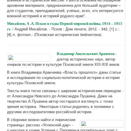
архивном материале, предназначена для большой аудитории –
для студентов, преподавателей, учёных, всех, кто интересуется
военной историей и историей родного края".
Михайлов, А .А. Псков в годы Первой мировой войны, 1914 – 1915
/ Андрей Михайлов. - Псков : Дом печати, 2012. - 342, [1] с.:
гг.
[8] л. фотоил.- (Псковская историческая библиотека).
-
Владимир Анатольевич Аракчеев
доктор исторических наук, автор
очерков по истории и культуре Псковской земли XIII-XIX веков
В книге Владимира Аракчеева «Власть прошлого» даны статьи
и исследования по социально-политической истории и истории
культуры Псковской земли.
Тексты книги тесно связаны с широким историческим периодом -
от Александра Невского до Александра Пушкина. Даже на
творчество А.Пушкина автор постарался взглянуть с точки
зрения историка. Некоторые статьи родились в полемике с
другими исследователями российской истории.
В сборнике можно найти и лирические
страницы: рассказ «Успенский дар» -
о находке в храме Успения с Пароменья погребальных плит с