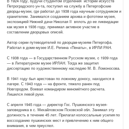
В 1924 году, будучи студентом отделения истории искусств
Петроградского ун-та, поступил на службу в Петергофские
дворцы-музеи, где работал до 1938 года научным сотрудником и
хранителем. Занимался созданием архива и фототеки музея,
экспозицией Нижней дачи Николая II вплоть до ее ликвидации
как музея в 1936 году, принимал активное участие в
составлении дворцовых описей.
Автор серии путеводителей по дворцам-музеям Петергофа.
Работал в доме-музее И.Е. Репина «Пенаты», в ИРЛИ РАН.
С 1938 года — в Государственном Русском музее, c 1939 года
— в Литературном музее ИРЛАН. Тогда же защитил
диссертацию по художественному наследию М. В. Ломоносова.
В 1941 году был арестован по ложному доносу, находился в
лагере. С 1943 года — на фронте, тяжело ранен под
Новгородом. Воевал командиром миномётного расчета.
Лишился левой руки.
С апреля 1945 года — директор Гос. Пушкинского музея-
заповедника в с. Михайловском Псковской обл. Занимал эту
должность в течение 45 лет. Прилагал
колоссальные усилия
по
воссозданию пушкинских мест и привлечению к ним общего
внимания, в чем преуспел.