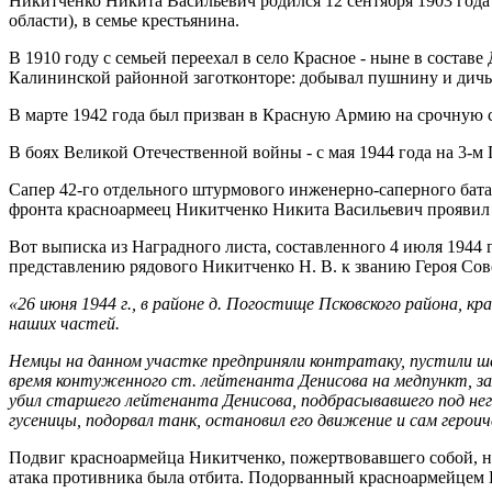
Никитченко Никита Васильевич родился 12 сентября 1903 года
области), в семье крестьянина.
В 1910 году с семьей переехал в село Красное - ныне в соста
Калининской районной заготконторе: добывал пушнину и дичь,
В марте 1942 года был призван в Красную Армию на срочную 
В боях Великой Отечественной войны - с мая 1944 года на 3-м
Сапер 42-го отдельного штурмового инженерно-саперного бат
фронта красноармеец Никитченко Никита Васильевич проявил 
Вот выписка из Наградного листа, составленного 4 июля 194
представлению рядового Никитченко Н. В. к званию Героя Сов
«26 июня 1944 г., в районе д. Погостище Псковского района, 
наших частей.
Немцы на данном участке предприняли контратаку, пустили ш
время контуженного ст. лейтенанта Денисова на медпункт, з
убил старшего лейтенанта Денисова, подбрасывавшего под нег
гусеницы, подорвал танк, остановил его движение и сам героиче
Подвиг красноармейца Никитченко, пожертвовавшего собой, но
атака противника была отбита. Подорванный красноармейцем Н