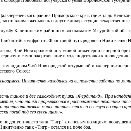
 в слободе Новобелая Богучарского уезда Воронежской губернии
ве Дальнереченского района Приморского края, где жил до Велик
 заготавливал женьшень и другие дикорастущие лекарственные 
службу Калининским районным военкоматом Уссурийской област
 Прибалтийском фронте. Фронтовой путь рядового Никитченко Н. 
альона, 9-ой Новгородской штурмовой инженерно-саперной бриг
героизм и самопожертвование в ходе подготовки к проведению 
4 г. командиром 9-ой Новгородской штурмовой инженерно-сапер
етского Союза:
красноармеец Никитченко находился на выполнении задания по ми
есть танков и две самоходных пушки «Фердинанд». При нападен
аметил, что танки прорываются в расположение пехотных част
о противотанковые мины, направляется на огневую позицию арт
ски погиб под его гусеницами».
 не допустившего танк "Тигр" к огневым позициям, воодушевил
икитченко танк «Тигр» остался на поле боя.