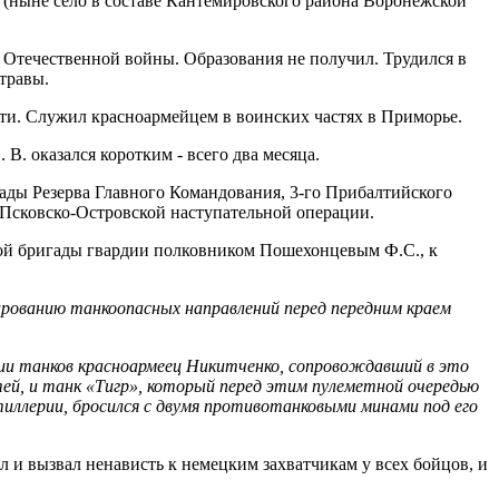
 (ныне село в составе Кантемировского района Воронежской
ой Отечественной войны. Образования не получил. Трудился в
травы.
и. Служил красноармейцем в воинских частях в Приморье.
В. оказался коротким - всего два месяца.
ады Резерва Главного Командования, 3-го Прибалтийского
Псковско-Островской наступательной операции.
ной бригады гвардии полковником Пошехонцевым Ф.С., к
нированию танкоопасных направлений перед передним краем
ии танков красноармеец Никитченко, сопровождавший в это
ей, и танк «Тигр», который перед этим пулеметной очередью
иллерии, бросился с двумя противотанковыми минами под его
 и вызвал ненависть к немецким захватчикам у всех бойцов, и