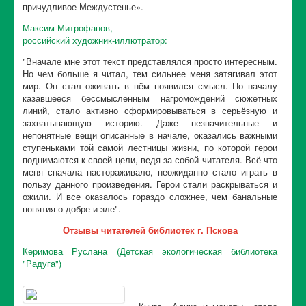
причудливое Междустенье».
Максим Митрофанов,
российский художник-иллютратор:
"Вначале мне этот текст представлялся просто интересным.
Но чем больше я читал, тем сильнее меня затягивал этот
мир. Он стал оживать в нём появился смысл. По началу
казавшееся бессмысленным нагромождений сюжетных
линий, стало активно сформировываться в серьёзную и
захватывающую историю. Даже незначительные и
непонятные вещи описанные в начале, оказались важными
ступеньками той самой лестницы жизни, по которой герои
поднимаются к своей цели, ведя за собой читателя. Всё что
меня сначала настораживало, неожиданно стало играть в
пользу данного произведения. Герои стали раскрываться и
ожили. И все оказалось гораздо сложнее, чем банальные
понятия о добре и зле".
Отзывы читателей библиотек г. Пскова
Керимова Руслана (Детская экологическая библиотека
"Радуга")