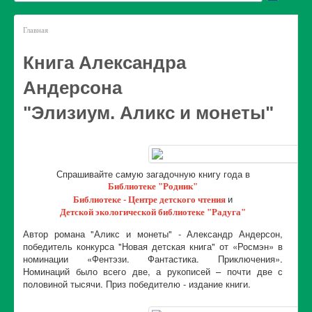
Познай свой край родной
Читаем новые книги по-новому
Главная
Фестиваль КНИЖНАЯ ЯБЛОНЯ
Открываем мир с «Антологией»
Книга Александра
Барс БЦОшка - добрый друг детей
Новогодний калейдоскоп
Андерсона
ЛЮБОЗНАЙКАМ
"Элизиум. Аликс и монеты"
Видеоматериалы за 2024 год
Видеоматериалы за 2023 год
Видеоматериалы за 2022 год
Спрашивайте самую загадочную книгу года в
Видеоматериалы за 2021 год
Библиотеке "Родник"
Видеоматериалы за 2020 год
и
Библиотеке - Центре детского чтения
Детской экологической библиотеке "Радуга"
Автор романа "Аликс и монеты" - Александр Андерсон,
победитель конкурса "Новая детская книга" от «Росмэн» в
номинации «Фентэзи. Фантастика. Приключения».
Номинаций было всего две, а рукописей – почти две с
половиной тысячи. Приз победителю - издание книги.