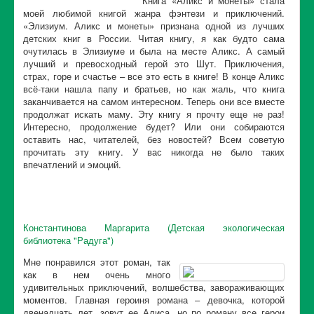
Книга «Аликс и монеты» стала
моей любимой книгой жанра фэнтези и приключений.
«Элизиум. Аликс и монеты» признана одной из лучших
детских книг в России. Читая книгу, я как будто сама
очутилась в Элизиуме и была на месте Аликс. А самый
лучший и превосходный герой это Шут. Приключения,
страх, горе и счастье – все это есть в книге! В конце Аликс
всё-таки нашла папу и братьев, но как жаль, что книга
заканчивается на самом интересном. Теперь они все вместе
продолжат искать маму. Эту книгу я прочту еще не раз!
Интересно, продолжение будет? Или они собираются
оставить нас, читателей, без новостей? Всем советую
прочитать эту книгу. У вас никогда не было таких
впечатлений и эмоций.
Константинова Маргарита (Детская экологическая
библиотека "Радуга")
Мне понравился этот роман, так
как в нем очень много
удивительных приключений, волшебства, завораживающих
моментов. Главная героиня романа – девочка, которой
двенадцать лет, зовут ее Алиса, но по роману все герои