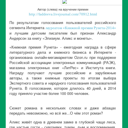
Автор (слева) на вручении премии
http://faddeeva.livejournal.com/70912.html
По результатам голосования пользователей российского
сегмента Интернета
лауреатом «Книжной премии Рунета-2014»
и лучшим детским писателем был признан Александр
Андерсон за книгу «Элизиум. Аликс и монеты».
«Книжная премия Рунета» - ежегодная награда в сфере
литературного дела и книжного бизнеса в Интернете -
организована онлайн-мегамаркетом Ozon.ru при поддержке
Российской ассоциации электронных коммуникаций (РАЭК),
магазина электронных книг «ЛитРес» и Института книги.
Награду получают лучшие российские и зарубежные
авторы, а также книжные проекты по итогам выбора
Экспертного совета и народного голосования пользователей
Рунета. В голосовании, которое длилось 40 дней, в 2014
году приняло участие более 100 000 человек.
Сюжет романа в нескольких словах и даже абзацах
передать невозможно, но всё же...О чём этот роман?
Аликс живёт одна в древнем замке в глубокой чаще леса,
где частые гости - сквозняки, туман, дым и воспоминания.