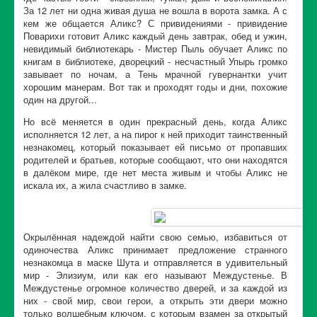
За 12 лет ни одна живая душа не вошла в ворота замка. А с
кем же общается Аликс? С привидениями - привидение
Поварихи готовит Аликс каждый день завтрак, обед и ужин,
невидимый библиотекарь - Мистер Пыль обучает Аликс по
книгам в библиотеке, дворецкий - несчастный Упырь громко
завывает по ночам, а Тень мрачной гувернантки учит
хорошим манерам. Вот так и проходят годы и дни, похожие
один на другой...
Но всё меняется в один прекрасный день, когда Аликс
исполняется 12 лет, а на пирог к ней приходит таинственный
незнакомец, который показывает ей письмо от пропавших
родителей и братьев, которые сообщают, что они находятся
в далёком мире, где нет места живым и чтобы Аликс не
искала их, а жила счастливо в замке.
Окрылённая надеждой найти свою семью, избавиться от
одиночества Аликс принимает предложение странного
незнакомца в маске Шута и отправляется в удивительный
мир - Элизиум, или как его называют Междустенье. В
Междустенье огромное количество дверей, и за каждой из
них - свой мир, свои герои, а открыть эти двери можно
только волшебным ключом, с которым взамен за открытый