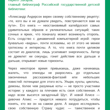
главный библиограф Российской государственной детской
библиотеки:
«Александр Андерсон верен своему собственному рецепту:
«те, кого вы и не думали увидеть, повстречаются вам на
пути». Его книга — неостановимый калейдоскоп самых
удивительных образов и увлекательных ситуаций; таких
сочных и ярких, что поначалу может возникнуть оторопь.
Есть сходство с динамичной компьютерной игрой: герои
буквально «видны», почти осязаемы, но от этого не менее
гротескны и интересны. А то, что книга почти целиком
состоит из диалогов, лишь усиливает энергичность. Автор
не дремлет ни секунды, гонит действие все дальше и
дальше, открывает новые горизонты.
Через некоторое время привыкаешь, даже начинаешь
жалеть, что эпизоды не разрослись до отдельных
законченных рассказиков-фантазий или небольших
повестей: потенциал для этого есть. Упыри, куклы, циклопы,
демоны, более чем разумные коты — не просто участники
истории: у каждого за плечами есть своя собственная. А
надо всем высится загадочный Шут. И новой Алисе —
девочке Аликс — придется немало потрудиться, чтобы
понять, кто же он на самом деле. А заодно исследовать
свою собственную Страну чудес — таинственное и