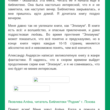
чтения - оказалась эта книга. Читать её я начала ещё в
библиотеке. Она была настолько интересной, что я и не
заметила, как наступил вечер. Библиотека закрывалась, и
мне пришлось идти домой. Я дочитала книгу поздно
вечером.
Меня давно так не увлекали книги, как "Элизиум". В книге
есть всё: и волшебство, и опасные приключения, и даже
подростковая любовь. Во время прочтения "Элизиума"
может показаться, что всё понятно и предсказуемо, но в
конце книги через каждые 10-15 страниц меняется
абсолютно всё и невозможно понять, чем всё кончится.
Александр Андерсон написал великолепную книгу в жанре
фантастики. Я надеюсь, что в скором времени выйдет
продолжение серии книг "Элизиум", и я не сомневаюсь, что
оно будет не менее интересным.
Яковлева Алёна, читатель Библиотеки "Родник" г. Пскова
Привет всем! Меня зовут Алёна. Когда я пришла в