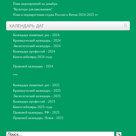
План мероприятий на декабрь
Конкурсы
"Культура для школьников"
План к перекрестным годам России и Китая 2024-2025 гг.
Акции
Централизованая библиотечная система
города Пскова
Викторины
КАЛЕНДАРЬ ДАТ
Игротеки
Календарь памятных дат - 2024
НЕДЕЛЯ ДЕТСКОЙ КНИГИ
Краеведческий календарь - 2024
Экологический календарь - 2024
НДК-2024
Календарь профессий - 2024
НДК-2023
Книги-юбиляры 2024 года
НДК-2022
Правовой календарь - 2024
НДК-2021
НДК-2020
***
ЛЕТНИЕ ЧТЕНИЯ
Календарь памятных дат - 2025
Краеведческий календарь - 2025
Летние чтения-2024
Экологический календарь - 2025
Летние чтения-2023
Календарь профессий - 2025
Летние чтения-2022
Книги-юбиляры 2025 года
Правовой календарь. РФ - 2025
Летние чтения-2021
Правовой календарь. Псков - 2025
Летние чтения-2020
ПРОЕКТЫ ДЛЯ ДЕТЕЙ