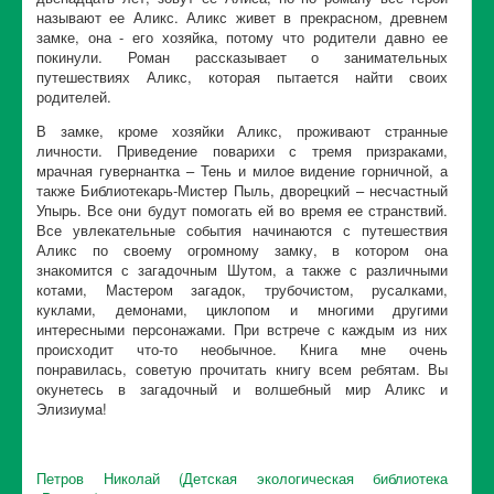
называют ее Аликс. Аликс живет в прекрасном, древнем
замке, она - его хозяйка, потому что родители давно ее
покинули. Роман рассказывает о занимательных
путешествиях Аликс, которая пытается найти своих
родителей.
В замке, кроме хозяйки Аликс, проживают странные
личности. Приведение поварихи с тремя призраками,
мрачная гувернантка – Тень и милое видение горничной, а
также Библиотекарь-Мистер Пыль, дворецкий – несчастный
Упырь. Все они будут помогать ей во время ее странствий.
Все увлекательные события начинаются с путешествия
Аликс по своему огромному замку, в котором она
знакомится с загадочным Шутом, а также с различными
котами, Мастером загадок, трубочистом, русалками,
куклами, демонами, циклопом и многими другими
интересными персонажами. При встрече с каждым из них
происходит что-то необычное. Книга мне очень
понравилась, советую прочитать книгу всем ребятам. Вы
окунетесь в загадочный и волшебный мир Аликс и
Элизиума!
Петров Николай (Детская экологическая библиотека