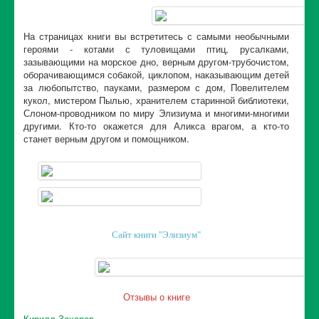
На страницах книги вы встретитесь с самыми необычными
героями - котами с туловищами птиц, русалками,
зазывающими на морское дно, верным другом-трубочистом,
оборачивающимся собакой, циклопом, наказывающим детей
за любопытство, пауками, размером с дом, Повелителем
кукол, мистером Пылью, хранителем старинной библиотеки,
Слоном-проводником по миру Элизиума и многими-многими
другими. Кто-то окажется для Аликса врагом, а кто-то
станет верным другом и помощником.
Сайт книги "Элизиум"
Отзывы о книге
Кирилл Захаров,