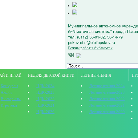
Муниципальное автономное учрежде
библиотечная система" города Пскова
тел. (8112) 56-01-82, 56-14-79
pskov-cbs@bibliopskov.ru
Режим работы библиотек
АЙ И ИГРАЙ
НЕДЕЛЯ ДЕТСКОЙ КНИГИ
ЛЕТНИЕ ЧТЕНИЯ
ПР
Конкурсы
НДК-2024
Летние чтения-2024
Акции
НДК-2023
Летние чтения-2023
Викторины
НДК-2022
Летние чтения-2022
Игротеки
НДК-2021
Летние чтения-2021
НДК-2020
Летние чтения-2020