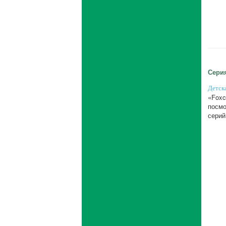
Серия
Детск
«Foxc
посмо
серий