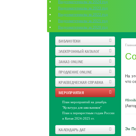
Видеоматериалы за 2024 год
Видеоматериалы за 2023 год
Видеоматериалы за 2022 год
Централизованая библиотечная система
города
Видеоматериалы за 2021 год
Видеоматериалы за 2020 год
БИБЛИОТЕКИ
Главная
ЭЛЕКТРОННЫЙ КАТАЛОГ
Со
ЗАКАЗ ONLINE
ПРОДЛЕНИЕ ONLINE
На эт
что с
КРАЕВЕДЧЕСКАЯ СПРАВКА
МЕРОПРИЯТИЯ
#fres
План мероприятий на декабрь
(Авто
"Культура для школьников"
План к перекрестным годам России
и Китая 2024-2025 гг.
Эн П
КАЛЕНДАРЬ ДАТ