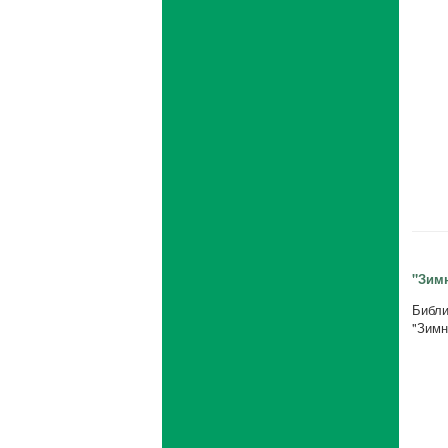
"Зим
Библи
"Зимн