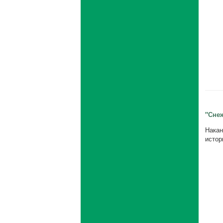
"Сне
Накан
истор