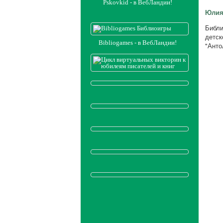
Pskovkid - в ВебЛандии!
Юлия
Библи
детск
Bibliogames - в ВебЛандии!
"Анто