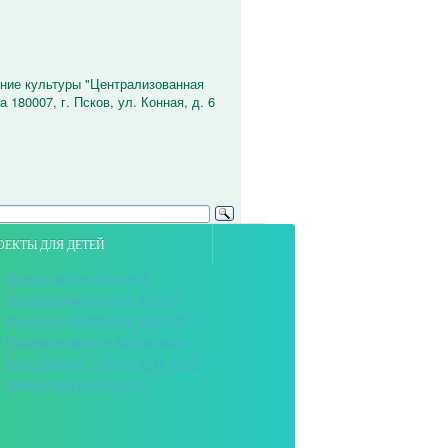
ние культуры "Централизованная
 180007, г. Псков, ул. Конная, д. 6
ОЕКТЫ ДЛЯ ДЕТЕЙ
Познай свой край родной
Читаем новые книги по-новому
Фестиваль КНИЖНАЯ ЯБЛОНЯ
Открываем мир с «Антологией»
Барс БЦОшка - добрый друг детей
Новогодний калейдоскоп