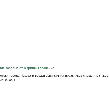
ние забавы" от Марины Тараненко
отеки города Пскова в преддверии зимних праздников спешат познаком
ие забавы".