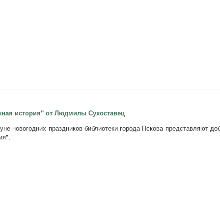
жная история" от Людмилы Сухоставец
уне новогодних праздников библиотеки города Пскова представляют д
ия".