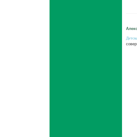
Алек
Детск
совер