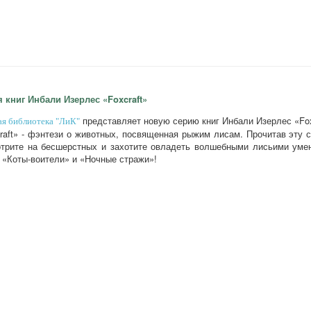
 книг Инбали Изерлес «Foxcraft»
представляет новую серию книг Инбали Изерлес «Fox
ая библиотека "ЛиК"
raft» - фэнтези о животных, посвящeнная рыжим лисам. Прочитав эту 
трите на бесшерстных и захотите овладеть волшебными лисьими умен
 «Коты-воители» и «Ночные стражи»!