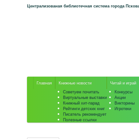
Централизованая библиотечная система
города Псков
Главная
Книжные новости
Читай и играй
Советуем почитать
Конкурсы
Виртуальные выставки
Акции
Книжный хит-парад
Викторины
Рейтинги детских книг
Игротеки
Писатель рекомендует
Полезные ссылки