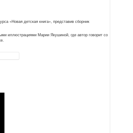
урса «Новая детская книга», представив
сборник
сными иллюстрациями Марии Якушиной, где автор говорит со
е.