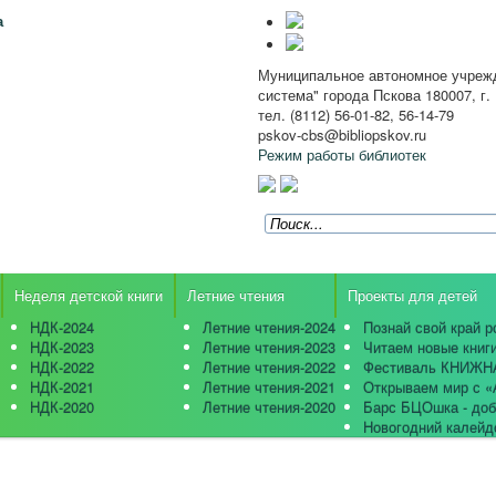
а
Муниципальное автономное учрежд
система" города Пскова 180007, г. 
тел. (8112) 56-01-82, 56-14-79
pskov-cbs@bibliopskov.ru
Режим работы библиотек
Неделя детской книги
Летние чтения
Проекты для детей
НДК-2024
Летние чтения-2024
Познай свой край р
НДК-2023
Летние чтения-2023
Читаем новые книг
НДК-2022
Летние чтения-2022
Фестиваль КНИЖ
НДК-2021
Летние чтения-2021
Открываем мир с «
НДК-2020
Летние чтения-2020
Барс БЦОшка - доб
Новогодний калейд