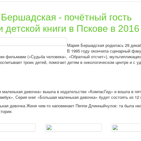
Бершадская - почётный гость
 детской книги в Пскове в 2016
Мария Бершадская
родилась 29 декаб
В 1995 году окончила сценарный фак
и фильмами («Судьба человека», «Обратный отсчет»), мультипликацио
оспитывает троих детей, помогает детям в онкологическом центре и с у
 маленькая девочка»
вышла в издательстве «КомпасГид» и вошла в пяте
мбук». Серия книг «Большая маленькая девочка» будет состоять из 12 
кая девочка Женя чем-то напоминает Пеппи Длинныйчулок: та была не
тории.